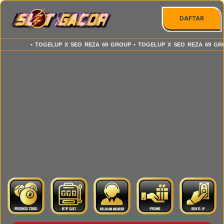
DAFTAR
• TOGELUP X SEO REZA 69 GROUP • TOGELUP X SEO REZA 69 GRO